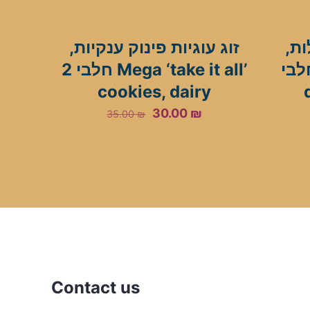
לות
זוג עוגיות פינוק ענקיות,
חלבי Spiced sn
חלבי 2 Mega ‘take it all’
cookies, dairy
Original
Current
30.00
₪
35.00
₪
price
price
was:
is:
35.00 ₪.
30.00 ₪.
Contact us