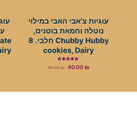
עוגיות צ’אבי האבי במילוי
עוג
נוטלה וחמאת בוטנים,
ate
חלבי. 8 Chubby Hubby
airy
cookies, Dairy
Rated
Original
Current
40.00
₪
45.00
₪
5.00
out of 5
price
price
was:
is:
45.00 ₪.
40.00 ₪.