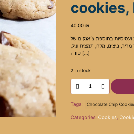
cookies,
40.00
₪
ת ועסיסיות בתוספת צ׳אנקים של
 מריר, ביצים, מלח, תמצית וניל
סודה
[…]
2 in stock
עוגיות
שוקולד
צ'יפס
מפנקות,
Tags:
Chocolate Chip Cookie
פרווה
Categories:
Cookies
,
Cooki
10
Delicious
Choclate