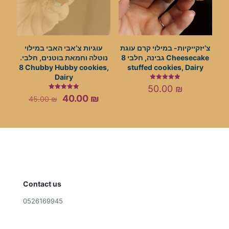
צ’יזקייקיות- במילוי קרם עוגת
עוגיות צ’אבי האבי במילוי
גבינה, חלבי 8 Cheesecake
נוטלה וחמאת בוטנים, חלבי.
8 Chubby Hubby cookies,
stuffed cookies, Dairy
Dairy
Rated
50.00
₪
5.00
Rated
Original
Current
40.00
₪
out of 5
45.00
₪
5.00
price
price
out of 5
was:
is:
45.00 ₪.
40.00 ₪.
Contact us
0526169945
cookies@shragascookies.com
Terms and Conditions